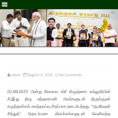
Skip
to
Skip
content
to
content
admin
August 10, 2025
No Comments
o
n
02.08.2025 அன்று கோவை ஸ்ரீ கிருஷ்ணா கல்லூரியின்
0
சி.இ.ஓ திரு சுந்தரராமன் அவர்களுடன் திருக்குறள்
2
கருத்தரங்கக் கலந்தாய்வு சிறப்பாக நடைபெற்றது. “ஆபரேஷன்
.
சிந்தூர்” தொடர்பான விளக்கங்களுடன் வெளிவந்த