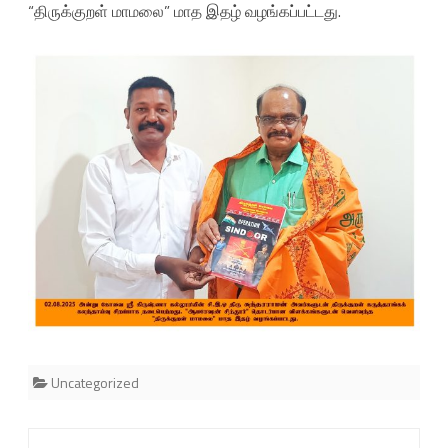
“திருக்குறள் மாமலை” மாத இதழ் வழங்கப்பட்டது.
0
8
.
2
0
2
5
அ
ன்
று
கோ
Uncategorized
வை
ஸ்