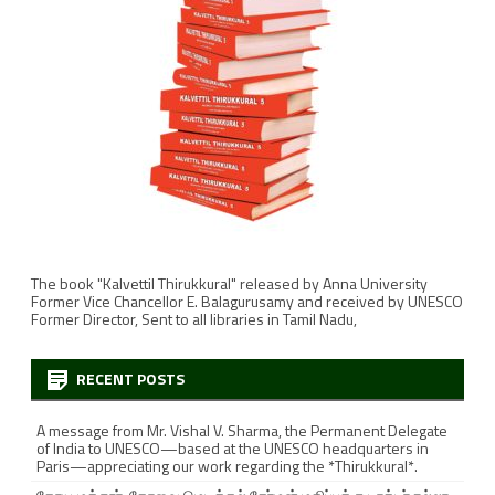
ளி
வ
ந்
த
“
தி
ரு
The book "Kalvettil Thirukkural" released by Anna University
Former Vice Chancellor E. Balagurusamy and received by UNESCO
க்
Former Director, Sent to all libraries in Tamil Nadu,
கு
RECENT POSTS
ற
ள்
A message from Mr. Vishal V. Sharma, the Permanent Delegate
of India to UNESCO—based at the UNESCO headquarters in
மா
Paris—appreciating our work regarding the *Thirukkural*.