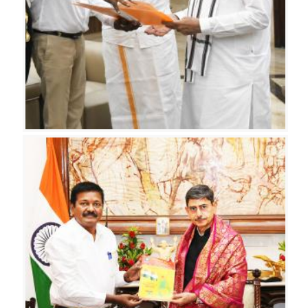
வ
ர்
க
ளு
ட
ன்
தி
ரு
க்
கு
ற
ள்