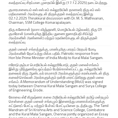
கலந்தாய்வு சிறப்பான முறையில் இன்று (17.12.2025) நடைபெற்றது.
குமாரபாளையம் எஸ் எஸ் எம் கல்லூரியின் தாளாளர் திரு எம் எஸ்
மதிவாணன் அவர்களுடன் திருக்குறள் கலந்தாய்வு இன்று
02.12.2025 Thirukkural discussion with Dr. M. S. Mathivanan,
Chairman, SSM College Komarapalayam.
திரு கணேசன் (நாசா விஞ்ஞானி, மொழியியல் ஆர்வலர்), திரு CP.
குமரேசன் (மாண்புமிகு இந்திய துணை ஜனாதிபதி சிபிஆர்
அவர்களின் அண்ணன்) மற்றும் உறவினர்களுடன் திருக்குறள்
கலந்தாய்வு
குறள் மலைச் சங்கத்துக்கு, மாண்புமிகு பாரதப் பிரதமர் மோடி
அவர்களின் தேசப்பற்று மிக்க பதில். Patriotic response from
Hon’ble Prime Minister of India Modiji to Kural Malai Sangam.
ஈரோடு சூர்யா பொறியியல் கல்லூரியோடு, குறள் மலைச்சங்கம்
இன்று புரிந்துணர்வு ஒப்பந்தம் மேற்கொள்ளப்பட்டது. கல்லூரியின்
தலைவர் திரு ஆண்டவர் ராமசாமி அவர்களுக்கும் கரஸ்பாண்டன் திரு
கலைச்செல்வன் அவர்களுக்கும் நன்றி பாராட்டுகிறது குறள் மலை
சங்கம். A Memorandum of Understanding (MoU) was signed
today between Chennai Kural Malai Sangam and Surya College
of Engineering, Erode.
கோவை ஸ்ரீ கிருஷ்ணா கலை அறிவியல் கல்லூரியின் தமிழ் மன்றமும்
சென்னை குறள் மலைச் சங்கமும் இணைந்து மாணாக்கர்களுக்கு
கட்டுரைப் போட்டி மற்றும் பேச்சுப் போட்டியினை நடத்தியது. The Tamil
Mandram of Sri Krishna Arts and Science College, Coimbatore
and the Kural Malai Sangam, Chennai jointly organized an Essay