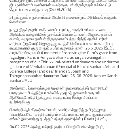
கோயமுத்தூர், கோவை மெடிக்கல் சேர்மன் மதிப்புக்கு டாக்டர் நல்லா
ம
ஜி பழனிச்சாமி அண்ணன் அவர்களுடன் திருக்குறள் கல்வெட்டு
தொடர்பான கலந்தாய்வு (04.08.2026)
லை
திருக்குறள் கருத்தரங்கம் அவிச்சி கலை மற்றும் அறிவியல் கல்லூரி,
”
சென்னை…
நமது திருக்குறள் பணிகளைப் பாராட்டி, காஞ்சி சங்கரா கலை
மா
அறிவியல் கல்லூரியின் முதல்வர் வெங்கட்ராமன், அருமை நண்பர்
சுபாஷ், அருமை நண்பர் திருஞானசம்பந்தமூர்த்தி ஆகியோரின்
த
வழிகாட்டுதலோடு ஜெகத்குரு காஞ்சி பெரியவர் சங்கராச்சாரியார்
சுவாமிகளின் குரு அருள் பெற்ற தருணம். நாள் : 26 6 2026 இடம் :
இ
காஞ்சி சங்கர மடம் A moment of receiving the Guru’s grace from
Jagadguru Kanchi Periyava Shankaracharya Swamigal, in
த
recognition of our Thirukkural-related endeavors and under the
guidance of Venkataraman (Principal of Kanchi Sankara Arts and
Science College) and dear friends Subash and
ழ்
Thirugnanasambandamurthy. Date: 26-06-2026. Venue: Kanchi
Sankara Mutt
வ
அண்ணா பல்கலைக்கழக மேனாள் துணைவேந்தர் பேராசிரியர்
ழ
பாலகுருசாமி ஆதித்யா கல்விக் குழுமத் தலைவர் சுகுமார்
ஆகியோரோடு திருக்குறள் கலந்தாய்வு இன்று சிறப்பாக
நடந்தேறியது.
ங்
பி.எஸ்.ஜி.ஆர் கிருஷ்ணம்மாள் மகளிர் கல்லூரித் தமிழ்த்துறை
க
(சுயநிதிப்பிரிவு ) சந்திரகாந்தம் தமிழ் மன்றம் மற்றும் குறள்மலைச்
சங்கம் இணைந்து நடத்தும் திருக்குறள் ரீல்ஸ் ( Reels ) போட்டி..
ப்
04.02.2026 அன்று ஈரோடு சூரியா பொறியியல் கல்லூரியும்,