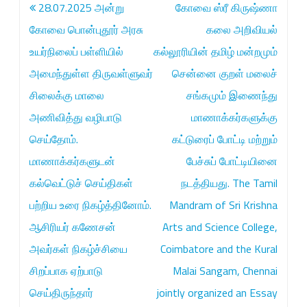
Post
28.07.2025 அன்று
கோவை ஸ்ரீ கிருஷ்ணா
ரீ
navigation
கோவை பொன்புதூர் அரசு
கலை அறிவியல்
கி
உயர்நிலைப் பள்ளியில்
கல்லூரியின் தமிழ் மன்றமும்
ரு
அமைந்துள்ள திருவள்ளுவர்
சென்னை குறள் மலைச்
ஷ்
சிலைக்கு மாலை
சங்கமும் இணைந்து
ணா
அணிவித்து வழிபாடு
மாணாக்கர்களுக்கு
க
செய்தோம்.
கட்டுரைப் போட்டி மற்றும்
ல்
மாணாக்கர்களுடன்
பேச்சுப் போட்டியினை
லூ
கல்வெட்டுச் செய்திகள்
நடத்தியது. The Tamil
பற்றிய உரை நிகழ்த்தினோம்.
Mandram of Sri Krishna
ரி
ஆசிரியர் கணேசன்
Arts and Science College,
யி
அவர்கள் நிகழ்ச்சியை
Coimbatore and the Kural
ன்
சிறப்பாக ஏற்பாடு
Malai Sangam, Chennai
சி
செய்திருந்தார்
jointly organized an Essay
.