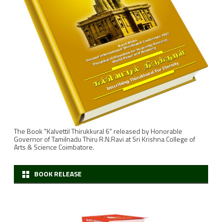
ர்
பா
ன
வி
ள
க்
க
The Book "Kalvettil Thirukkural 6" released by Honorable
ங்
Governor of Tamilnadu Thiru R.N.Ravi at Sri Krishna College of
Arts & Science Coimbatore.
க
ளு
BOOK RELEASE
ட
ன்
வெ