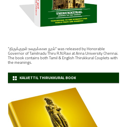
“
ஆ
ப
ரே
ஷ
"திருக்குறள் உலகுக்கான நூல்" was released by Honorable
Governor of Tamilnadu Thiru R.N.Ravi at Anna University Chennai.
ன்
The book contains both Tamil & English Thirukkural Couplets with
the meanings.
சி
ந்
KALVETTIL THIRUKKURAL BOOK
தூ
ர்
”
தொ
ட