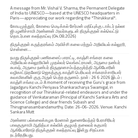
A message from Mr. Vishal V. Sharma, the Permanent Delegate
of India to UNESCO—based at the UNESCO headquarters in
Paris—appreciating our work regarding the *Thirukkural*.
கோயமுத்தூர், கோவை மெடிக்கல் சேர்மன் மதிப்புக்கு டாக்டர் நல்லா
ஜி பழனிச்சாமி அண்ணன் அவர்களுடன் திருக்குறள் கல்வெட்டு
தொடர்பான கலந்தாய்வு (04.08.2026)
திருக்குறள் கருத்தரங்கம் அவிச்சி கலை மற்றும் அறிவியல் கல்லூரி,
சென்னை…
நமது திருக்குறள் பணிகளைப் பாராட்டி, காஞ்சி சங்கரா கலை
அறிவியல் கல்லூரியின் முதல்வர் வெங்கட்ராமன், அருமை நண்பர்
சுபாஷ், அருமை நண்பர் திருஞானசம்பந்தமூர்த்தி ஆகியோரின்
வழிகாட்டுதலோடு ஜெகத்குரு காஞ்சி பெரியவர் சங்கராச்சாரியார்
சுவாமிகளின் குரு அருள் பெற்ற தருணம். நாள் : 26 6 2026 இடம் :
காஞ்சி சங்கர மடம் A moment of receiving the Guru’s grace from
Jagadguru Kanchi Periyava Shankaracharya Swamigal, in
recognition of our Thirukkural-related endeavors and under the
guidance of Venkataraman (Principal of Kanchi Sankara Arts and
Science College) and dear friends Subash and
Thirugnanasambandamurthy. Date: 26-06-2026. Venue: Kanchi
Sankara Mutt
அண்ணா பல்கலைக்கழக மேனாள் துணைவேந்தர் பேராசிரியர்
பாலகுருசாமி ஆதித்யா கல்விக் குழுமத் தலைவர் சுகுமார்
ஆகியோரோடு திருக்குறள் கலந்தாய்வு இன்று சிறப்பாக
நடந்தேறியது.