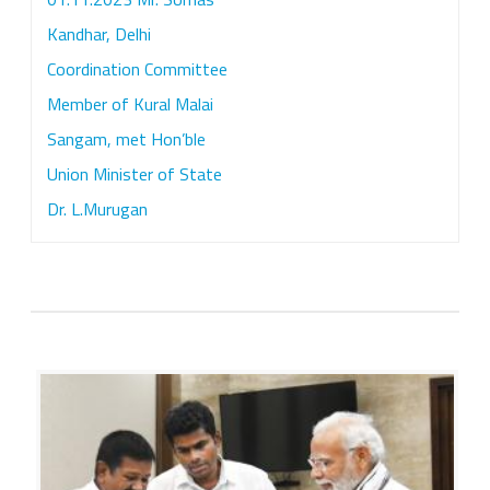
Kandhar, Delhi
3
Coordination Committee
அ
Member of Kural Malai
ன்
Sangam, met Hon’ble
று
Union Minister of State
கு
Dr. L.Murugan
ற
ள்
ம
லை
ச்
ச
ங்