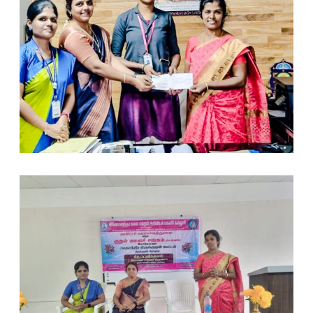
டு
வி
வே
கா
ன
ந்
தா
ம
க
ளி
ர்
க
ல்