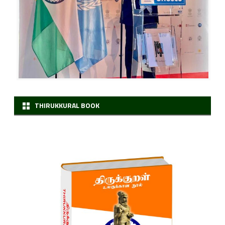
ன
மு
றை
யி
ல்
ந
THIRUKKURAL BOOK
டை
பெ
ற்
ற
து