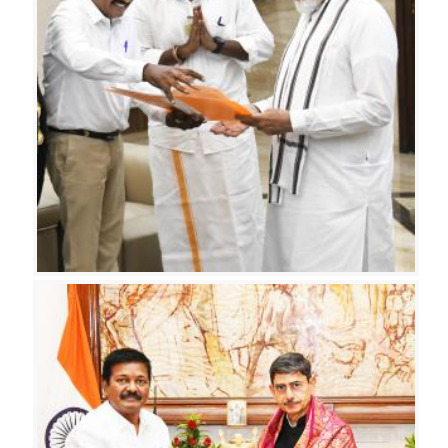
க
த்
தி
ன்
சா
ர்
பா
க
தி
ரு
க்
கு
ற