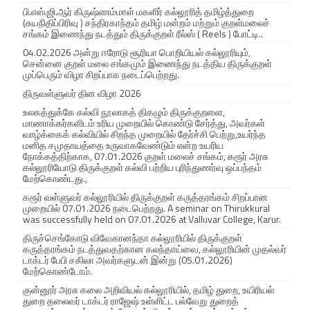
பி.எஸ்.ஜி.ஆர் கிருஷ்ணம்மாள் மகளிர் கல்லூரித் தமிழ்த்துறை
(சுயநிதிப்பிரிவு ) சந்திரகாந்தம் தமிழ் மன்றம் மற்றும் குறள்மலைச்
சங்கம் இணைந்து நடத்தும் திருக்குறள் ரீல்ஸ் ( Reels ) போட்டி..
04.02.2026 அன்று ஈரோடு சூரியா பொறியியல் கல்லூரியும்,
சென்னை குறள் மலை சங்கமும் இணைந்து நடத்திய திருக்குறள்
முப்பெரும் விழா சிறப்பாக நடைப்பெற்றது.
திருவள்ளுவர் தின விழா 2026
உலகத்துக்கே கல்வி நூலாகத் திகழும் திருக்குறளை,
மாணாக்கர்களிடம் உரிய முறையில் கொண்டு சேர்த்து, அவர்கள்
வாழ்க்கைக் கல்வியில் சிறந்த முறையில் தேர்ச்சி பெற்று,உயர்ந்த
மனித சமுதாயத்தை உருவாகவேண்டும் என்ற உயரிய
நோக்கத்திற்காக, 07.01.2026 குறள் மலைச் சங்கம், கரூர் அரசு
கல்லூரியோடு திருக்குறள் கல்வி பற்றிய புரிந்துணர்வு ஒப்பந்தம்
மேற்கொண்டது.,
கரூர் வள்ளுவர் கல்லூரியில் திருக்குறள் கருத்தரங்கம் சிறப்பான
முறையில் 07.01.2026 நடைபெற்றது. A seminar on Thirukkural
was successfully held on 07.01.2026 at Valluvar College, Karur.
திருச்செங்கோடு விவேகானந்தா கல்லூரியில் திருக்குறள்
கருத்தரங்கம் நடத்துவதற்கான கலந்தாய்வை, கல்லூரியின் முதல்வர்
டாக்டர் பேபி சகிலா அவர்களுடன் இன்று (05.01.2026)
மேற்கொண்டோம்.
குன்னூர் அரசு கலை அறிவியல் கல்லூரியில், தமிழ் துறை, உயிரியல்
துறை தலைவர் டாக்டர் ராஜேஷ் உள்ளிட்ட பல்வேறு துறைத்