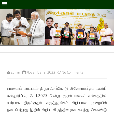
Skip
to
Skip
content
to
content
admin
November 3, 2023
No Comments
o
n
நாமக்கல் மாவட்டம் திருச்செங்கோடு விவேகானந்தா மகளிர்
நா
கல்லூரியில், 2.11.2023 அன்று குறள் மலைச் சங்கத்தின்
ம
சார்பாக திருக்குறள் கருத்தரங்கம் சிறப்பான முறையில்
க்
நடைபெற்றது இதில் சிறப்ப விருந்தினராக கலந்து கொண்டு