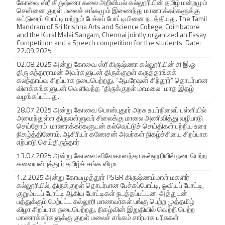
கோவை ஸ்ரீ கிருஷ்ணா கலை அறிவியல் கல்லூரியின் தமிழ் மன்றமும்
சென்னை குறள் மலைச் சங்கமும் இணைந்து மாணாக்கர்களுக்கு
கட்டுரைப் போட்டி மற்றும் பேச்சுப் போட்டியினை நடத்தியது. The Tamil
Mandram of Sri Krishna Arts and Science College, Coimbatore
and the Kural Malai Sangam, Chennai jointly organized an Essay
Competition and a Speech competition for the students. Date:
22.09.2025
02.08.2025 அன்று கோவை ஸ்ரீ கிருஷ்ணா கல்லூரியின் சி.இ.ஓ
திரு சுந்தரராமன் அவர்களுடன் திருக்குறள் கருத்தரங்கக்
கலந்தாய்வு சிறப்பாக நடைபெற்றது. “ஆபரேஷன் சிந்தூர்” தொடர்பான
விளக்கங்களுடன் வெளிவந்த “திருக்குறள் மாமலை” மாத இதழ்
வழங்கப்பட்டது.
28.07.2025 அன்று கோவை பொன்புதூர் அரசு உயர்நிலைப் பள்ளியில்
அமைந்துள்ள திருவள்ளுவர் சிலைக்கு மாலை அணிவித்து வழிபாடு
செய்தோம். மாணாக்கர்களுடன் கல்வெட்டுச் செய்திகள் பற்றிய உரை
நிகழ்த்தினோம். ஆசிரியர் கணேசன் அவர்கள் நிகழ்ச்சியை சிறப்பாக
ஏற்பாடு செய்திருந்தார்
13.07.2025 அன்று கோவை விவேகானந்தா கல்லூரியில் நடைபெற்ற
கவையன்புத்தூர் தமிழ்ச் சங்க விழா
1.2.2025 அன்று கோயமுத்தூர் PSGR கிருஷ்ணம்மாள் மகளிர்
கல்லூரியில், திருக்குறள் தொடர்பான பேச்சுப்போட்டி, ஓவியப் போட்டி,
குறும்படப் போட்டி ஆகிய போட்டிகள் நடத்தப்பட்டன. அத்துடன்
பத்துக்கும் மேற்பட்ட கல்லூரி மாணவர்கள் பங்கு பெற்ற முத்தமிழ்
விழா சிறப்பாக நடைபெற்றது. நிகழ்வின் இறுதியில் வெற்றி பெற்ற
மாணாக்கர்களுக்கு குறள் மலைச் சங்கம் சார்பாக பரிசுகள்