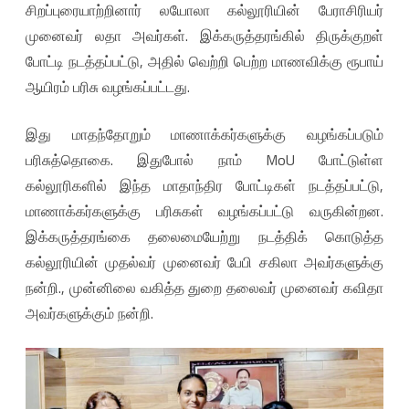
சிறப்புரையாற்றினார் லயோலா கல்லூரியின் பேராசிரியர்
க
முனைவர் லதா அவர்கள். இக்கருத்தரங்கில் திருக்குறள்
ல்
போட்டி நடத்தப்பட்டு, அதில் வெற்றி பெற்ற மாணவிக்கு ரூபாய்
மா
ஆயிரம் பரிசு வழங்கப்பட்டது.
வ
இது மாதந்தோறும் மாணாக்கர்களுக்கு வழங்கப்படும்
ட்
பரிசுத்தொகை. இதுபோல் நாம் MoU போட்டுள்ள
ட
கல்லூரிகளில் இந்த மாதாந்திர போட்டிகள் நடத்தப்பட்டு,
ம்
மாணாக்கர்களுக்கு பரிசுகள் வழங்கப்பட்டு வருகின்றன.
தி
இக்கருத்தரங்கை தலைமையேற்று நடத்திக் கொடுத்த
கல்லூரியின் முதல்வர் முனைவர் பேபி சகிலா அவர்களுக்கு
ரு
நன்றி., முன்னிலை வகித்த துறை தலைவர் முனைவர் கவிதா
ச்
அவர்களுக்கும் நன்றி.
செ
ங்
கோ