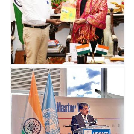
ள்
க
ரு
த்
த
ர
ங்
க
ம்
சி
ற
ப்
பா