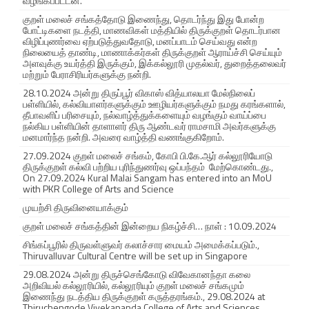
வழங்கப்பட்டன.
குறள் மலைச் சங்கத்தோடு இணைந்து, தொடர்ந்து இது போன்ற
போட்டிகளை நடத்தி, மாணவிகள் மத்தியில் திருக்குறள் தொடர்பான
விழிப்புணர்வை ஏற்படுத்துவதோடு, மனப்பாடம் செய்வது என்ற
நிலையைத் தாண்டி, மாணாக்கர்கள் திருக்குறள் ஆராய்ச்சி செய்யும்
அளவுக்கு உயர்த்தி இருக்கும், இக்கல்லூரி முதல்வர், துறைத்தலைவர்
மற்றும் பேராசிரியர்களுக்கு நன்றி.
28.10.2024 அன்று திருப்பூர் விகாஸ் வித்யாலயா மேல்நிலைப்
பள்ளியில், கல்வியாளர்களுக்கும் ஊழியர்களுக்கும் நமது கரங்களால்,
தீபாவளிப் பரிசையும், நல்வாழ்த்துக்களையும் வழங்கும் வாய்ப்பை
நல்கிய பள்ளியின் தாளாளர் திரு ஆண்டவர் ராமசாமி அவர்களுக்கு
மனமார்ந்த நன்றி. அவரை வாழ்த்தி வணங்குகிறோம்.
27.09.2024 குறள் மலைச் சங்கம், கோபி பி.கே.ஆர் கல்லூரியோடு
திருக்குறள் கல்வி பற்றிய புரிந்துணர்வு ஒப்பந்தம் மேற்கொண்டது.,
On 27.09.2024 Kural Malai Sangam has entered into an MoU
with PKR College of Arts and Science
முயற்சி திருவினையாக்கும்
குறள் மலைச் சங்கத்தின் இன்றைய நிகழ்ச்சி… நாள் : 10.09.2024
சிங்கப்பூரில் திருவள்ளுவர் கலாச்சார மையம் அமைக்கப்படும்.,
Thiruvalluvar Cultural Centre will be set up in Singapore
29.08.2024 அன்று திருச்செங்கோடு விவேகானந்தா கலை
அறிவியல் கல்லூரியில், கல்லூரியும் குறள் மலைச் சங்கமும்
இணைந்து நடத்திய திருக்குறள் கருத்தரங்கம்., 29.08.2024 at
Thiruchengode Vivekananda College of Arts and Sciences,