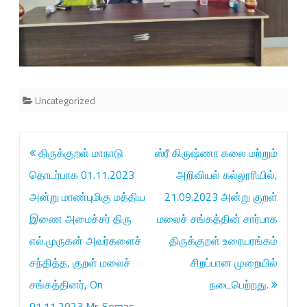
லூ
ரி
யி
ல்
Uncategorized
,
2
Post
திருக்குறள் மாநாடு
ஸ்ரீ கிருஷ்ணா கலை மற்றும்
.
navigation
தொடர்பாக 01.11.2023
அறிவியல் கல்லூரியில்,
1
அன்று மாண்புமிகு மத்திய
21.09.2023 அன்று குறள்
1
இணை அமைச்சர் திரு
மலைச் சங்கத்தின் சார்பாக
.
எல்.முருகன் அவர்களைச்
திருக்குறள் உரையரங்கம்
2
சந்தித்த, குறள் மலைச்
சிறப்பான முறையில்
0
சங்கத்தினர், On
நடைபெற்றது.
2
01.11.2023 Mr. Somas