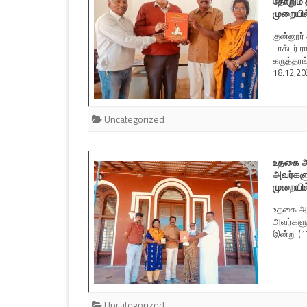
தோறும் 
முறையில
குன்னூர்
டாக்டர் 
கருத்தரங
18.12,20
Uncategorized
உதகை அர
அவர்களு
முறையில
உதகை அரச
அவர்களுட
இன்று (1
Uncategorized