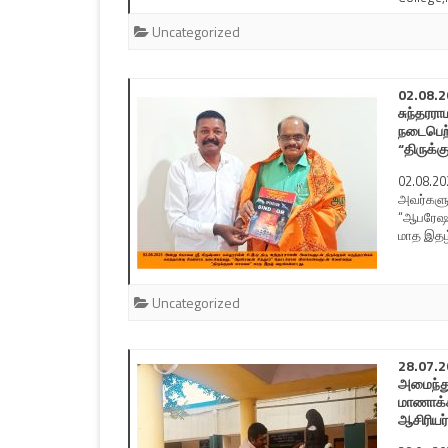
Uncategorized
02.08.2
சுந்தரரா
நடைபெற்
“திருக்
02.08.20
அவர்களுட
“ஆபரேஷன
மாத இதழ்
Uncategorized
28.07.2
அமைந்து
மாணாக்க
ஆசிரியர்