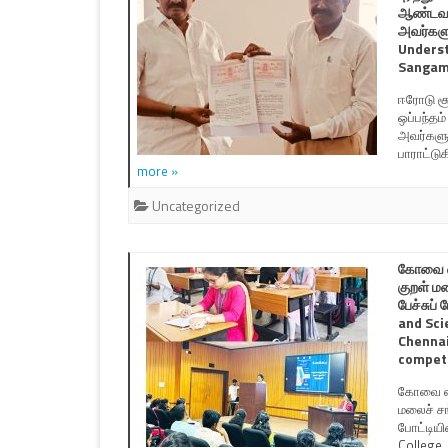
ஆண்டவர்
அவர்களு
Underst
Sangam 
ஈரோடு சூ
ஒப்பந்தம
அவர்களுக
பாராட்டு
more »
Uncategorized
கோவை ஸ்
குறள் ம
பேச்சுப
and Sci
Chennai
competi
கோவை ஸ்ர
மலைச் சங
போட்டியி
College