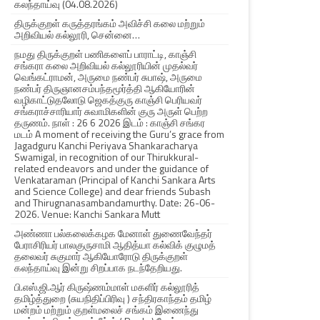
கலந்தாய்வு (04.08.2026)
திருக்குறள் கருத்தரங்கம் அவிச்சி கலை மற்றும்
அறிவியல் கல்லூரி, சென்னை…
நமது திருக்குறள் பணிகளைப் பாராட்டி, காஞ்சி
சங்கரா கலை அறிவியல் கல்லூரியின் முதல்வர்
வெங்கட்ராமன், அருமை நண்பர் சுபாஷ், அருமை
நண்பர் திருஞானசம்பந்தமூர்த்தி ஆகியோரின்
வழிகாட்டுதலோடு ஜெகத்குரு காஞ்சி பெரியவர்
சங்கராச்சாரியார் சுவாமிகளின் குரு அருள் பெற்ற
தருணம். நாள் : 26 6 2026 இடம் : காஞ்சி சங்கர
மடம் A moment of receiving the Guru’s grace from
Jagadguru Kanchi Periyava Shankaracharya
Swamigal, in recognition of our Thirukkural-
related endeavors and under the guidance of
Venkataraman (Principal of Kanchi Sankara Arts
and Science College) and dear friends Subash
and Thirugnanasambandamurthy. Date: 26-06-
2026. Venue: Kanchi Sankara Mutt
அண்ணா பல்கலைக்கழக மேனாள் துணைவேந்தர்
பேராசிரியர் பாலகுருசாமி ஆதித்யா கல்விக் குழுமத்
தலைவர் சுகுமார் ஆகியோரோடு திருக்குறள்
கலந்தாய்வு இன்று சிறப்பாக நடந்தேறியது.
பி.எஸ்.ஜி.ஆர் கிருஷ்ணம்மாள் மகளிர் கல்லூரித்
தமிழ்த்துறை (சுயநிதிப்பிரிவு ) சந்திரகாந்தம் தமிழ்
மன்றம் மற்றும் குறள்மலைச் சங்கம் இணைந்து