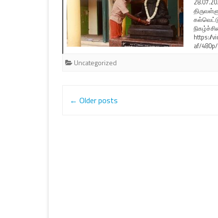
28.07.20
திருவள்
கல்வெட்ட
நிகழ்ச்சி
https:/
af/480p/
Uncategorized
Post
←
Older posts
navigation