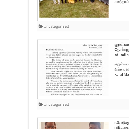
கலந்தாய
Uncategorized
குறள் மல
தேசப்பற
of Indi
குறள் மல
மிக்க பதி
Kural Ma
Uncategorized
ஈரோடு ச
புரிந்து