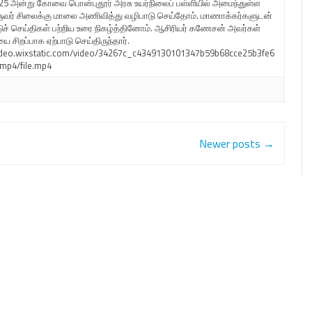
25 அன்று கோவை பொன்புதூர் அரசு உயர்நிலைப் பள்ளியில் அமைந்துள்ள
ளுவர் சிலைக்கு மாலை அணிவித்து வழிபாடு செய்தோம். மாணாக்கர்களுடன்
ுச் செய்திகள் பற்றிய உரை நிகழ்த்தினோம். ஆசிரியர் கணேசன் அவர்கள்
யை சிறப்பாக ஏற்பாடு செய்திருந்தார்.
/video.wixstatic.com/video/34267c_c4349130101347b59b68cce25b3fe6
mp4/file.mp4
Newer posts
→