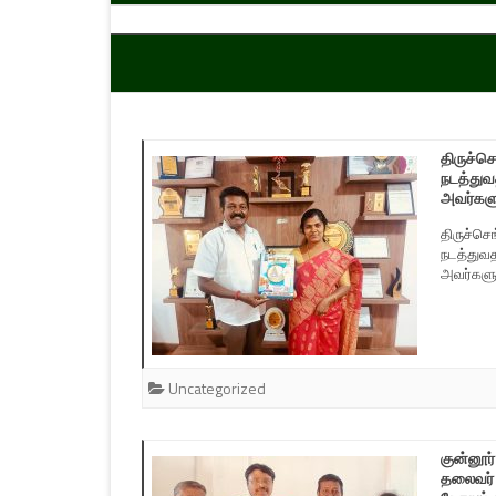
திருச்ச
நடத்துவ
அவர்களு
திருச்செ
நடத்துவத
அவர்களு
Uncategorized
குன்னூர்
தலைவர் 