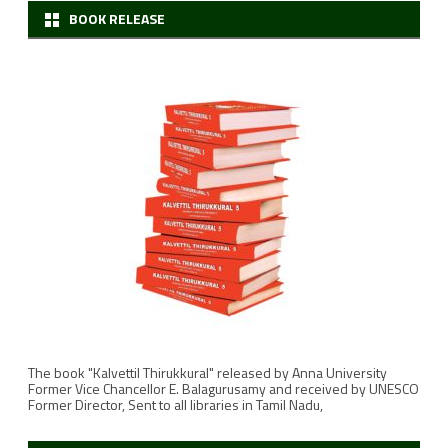
BOOK RELEASE
ரு
ங்
கி
ணை
ப்
பா
ள
ர்
தி
ரு
The book "Kalvettil Thirukkural" released by Anna University
சோ
Former Vice Chancellor E. Balagurusamy and received by UNESCO
Former Director, Sent to all libraries in Tamil Nadu,
மா