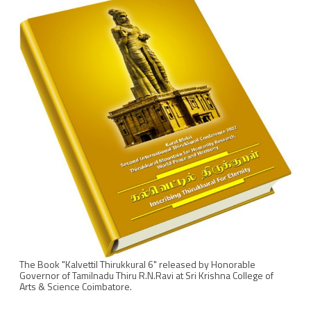
ச்
ச
ங்
க
த்
தி
ன்
பு
து
டி
ல்
The Book "Kalvettil Thirukkural 6" released by Honorable
Governor of Tamilnadu Thiru R.N.Ravi at Sri Krishna College of
லி
Arts & Science Coimbatore.
ஒ