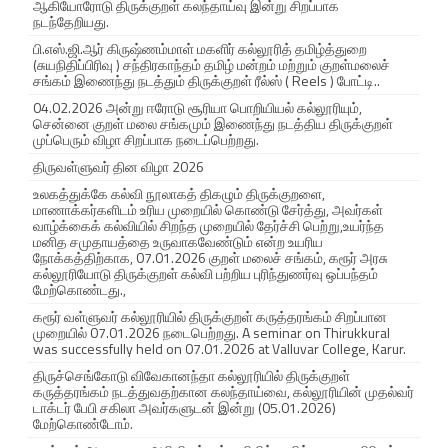
ஆகியோரோடு திருக்குறள் கலந்தாய்வு இன்று சிறப்பாக
ல்
நடந்தேறியது.
பெ
பி.எஸ்.ஜி.ஆர் கிருஷ்ணம்மாள் மகளிர் கல்லூரித் தமிழ்த்துறை
(சுயநிதிப்பிரிவு ) சந்திரகாந்தம் தமிழ் மன்றம் மற்றும் குறள்மலைச்
சங்கம் இணைந்து நடத்தும் திருக்குறள் ரீல்ஸ் ( Reels ) போட்டி..
ற்
04.02.2026 அன்று ஈரோடு சூரியா பொறியியல் கல்லூரியும்,
றா
சென்னை குறள் மலை சங்கமும் இணைந்து நடத்திய திருக்குறள்
முப்பெரும் விழா சிறப்பாக நடைப்பெற்றது.
ர்
திருவள்ளுவர் தின விழா 2026
.
உலகத்துக்கே கல்வி நூலாகத் திகழும் திருக்குறளை,
மாணாக்கர்களிடம் உரிய முறையில் கொண்டு சேர்த்து, அவர்கள்
O
வாழ்க்கைக் கல்வியில் சிறந்த முறையில் தேர்ச்சி பெற்று,உயர்ந்த
மனித சமுதாயத்தை உருவாகவேண்டும் என்ற உயரிய
n
நோக்கத்திற்காக, 07.01.2026 குறள் மலைச் சங்கம், கரூர் அரசு
கல்லூரியோடு திருக்குறள் கல்வி பற்றிய புரிந்துணர்வு ஒப்பந்தம்
மேற்கொண்டது.,
2
கரூர் வள்ளுவர் கல்லூரியில் திருக்குறள் கருத்தரங்கம் சிறப்பான
8
முறையில் 07.01.2026 நடைபெற்றது. A seminar on Thirukkural
was successfully held on 07.01.2026 at Valluvar College, Karur.
.
திருச்செங்கோடு விவேகானந்தா கல்லூரியில் திருக்குறள்
கருத்தரங்கம் நடத்துவதற்கான கலந்தாய்வை, கல்லூரியின் முதல்வர்
0
டாக்டர் பேபி சகிலா அவர்களுடன் இன்று (05.01.2026)
மேற்கொண்டோம்.
6