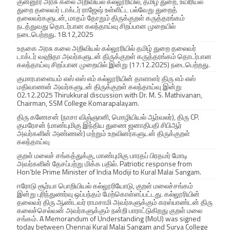
குன்னூர் அரசு கலை அறிவியல் கல்லூரியில், தமிழ் துறை, உயிரியல்
.
துறை தலைவர் டாக்டர் ராஜேஷ் உள்ளிட்ட பல்வேறு துறைத்
தலைவர்களுடன், மாதம் தோறும் திருக்குறள் கருத்தரங்கம்
நடத்துவது தொடர்பான கலந்தாய்வு சிறப்பான முறையில்
2
நடைபெற்றது. 18.12,2025
0
உதகை அரசு கலை அறிவியல் கல்லூரியில் தமிழ் துறை தலைவர்
டாக்டர் வஹிதா அவர்களுடன் திருக்குறள் கருத்தரங்கம் தொடர்பான
2
கலந்தாய்வு சிறப்பான முறையில் இன்று (17.12.2025) நடைபெற்றது.
குமாரபாளையம் எஸ் எஸ் எம் கல்லூரியின் தாளாளர் திரு எம் எஸ்
4
மதிவாணன் அவர்களுடன் திருக்குறள் கலந்தாய்வு இன்று
02.12.2025 Thirukkural discussion with Dr. M. S. Mathivanan,
,
Chairman, SSM College Komarapalayam.
திரு கணேசன் (நாசா விஞ்ஞானி, மொழியியல் ஆர்வலர்), திரு CP.
D
குமரேசன் (மாண்புமிகு இந்திய துணை ஜனாதிபதி சிபிஆர்
அவர்களின் அண்ணன்) மற்றும் உறவினர்களுடன் திருக்குறள்
i
கலந்தாய்வு
s
குறள் மலைச் சங்கத்துக்கு, மாண்புமிகு பாரதப் பிரதமர் மோடி
அவர்களின் தேசப்பற்று மிக்க பதில். Patriotic response from
c
Hon’ble Prime Minister of India Modiji to Kural Malai Sangam.
ஈரோடு சூர்யா பொறியியல் கல்லூரியோடு, குறள் மலைச்சங்கம்
u
இன்று புரிந்துணர்வு ஒப்பந்தம் மேற்கொள்ளப்பட்டது. கல்லூரியின்
தலைவர் திரு ஆண்டவர் ராமசாமி அவர்களுக்கும் கரஸ்பாண்டன் திரு
s
கலைச்செல்வன் அவர்களுக்கும் நன்றி பாராட்டுகிறது குறள் மலை
சங்கம். A Memorandum of Understanding (MoU) was signed
s
today between Chennai Kural Malai Sangam and Surya College