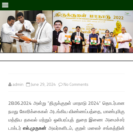
Skip
to
Skip
content
to
content
admin
June 29, 2024
No Comments
o
n
28.06.2024 அன்று “திருக்குறள் மாநாடு 2024” தொடர்பான
2
நமது கோரிக்கைகள் அடங்கிய விண்ணப்பத்தை, மாண்புமிகு
8
மத்திய தகவல் மற்றும் ஒலிபரப்புத் துறை இணை அமைச்சர்
.
டாக்டர்
எல்.முருகன்
அவர்களிடம், குறள் மலைச் சங்கத்தின்