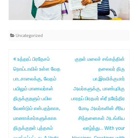
க்
கு
ற
Uncategorized
ள்
மா
Post
உத்தரப் பிரதேசம்
குறள் மலைச் சங்கத்தின்
நா
navigation
நொய்டாவில் உள்ள வேத
தலைவர் திரு
டு
பாடசாலைக்கு, வேதம்
பா.இரவிக்குமார்
2
பயிலும் மாணவர்கள்
அவர்களுக்கு, மாண்புமிகு
0
திருக்குறளும் பயில
பாரதப் பிரதமர் ஸ்ரீ நரேந்திர
2
வேண்டும் என்பதற்காக,
மோடி அவர்களின் சீரிய
4
மாணாக்கர்களுக்காக
சிந்தனைகள் அடங்கிய
”
திருக்குறள் புத்தகம்
வாழ்த்து… With your
தொ
வழங்கப்பட்டது. A Vedic
blessings, Greetings with