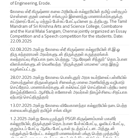
of Engineering, Erode.
i
கோவை ஸ்ரீ கிருஷ்ணா கலை அறிவியல் கல்லூரியின் தமிழ் மன்றமும்
சென்னை குறள் மலைச் சங்கமும் இணைந்து மாணாக்கர்களுக்கு
o
கட்டுரைப் போட்டி மற்றும் பேச்சுப் போட்டியினை நடத்தியது. The Tamil
Mandram of Sri Krishna Arts and Science College, Coimbatore
n
and the Kural Malai Sangam, Chennai jointly organized an Essay
Competition and a Speech competition for the students. Date:
w
22.09.2025
02.08.2025 அன்று கோவை ஸ்ரீ கிருஷ்ணா கல்லூரியின் சி.இ.ஓ
a
திரு சுந்தரராமன் அவர்களுடன் திருக்குறள் கருத்தரங்கக்
கலந்தாய்வு சிறப்பாக நடைபெற்றது. “ஆபரேஷன் சிந்தூர்” தொடர்பான
s
விளக்கங்களுடன் வெளிவந்த “திருக்குறள் மாமலை” மாத இதழ்
வழங்கப்பட்டது.
h
28.07.2025 அன்று கோவை பொன்புதூர் அரசு உயர்நிலைப் பள்ளியில்
அமைந்துள்ள திருவள்ளுவர் சிலைக்கு மாலை அணிவித்து வழிபாடு
e
செய்தோம். மாணாக்கர்களுடன் கல்வெட்டுச் செய்திகள் பற்றிய உரை
நிகழ்த்தினோம். ஆசிரியர் கணேசன் அவர்கள் நிகழ்ச்சியை சிறப்பாக
l
ஏற்பாடு செய்திருந்தார்
d
13.07.2025 அன்று கோவை விவேகானந்தா கல்லூரியில் நடைபெற்ற
கவையன்புத்தூர் தமிழ்ச் சங்க விழா
r
1.2.2025 அன்று கோயமுத்தூர் PSGR கிருஷ்ணம்மாள் மகளிர்
கல்லூரியில், திருக்குறள் தொடர்பான பேச்சுப்போட்டி, ஓவியப் போட்டி,
e
குறும்படப் போட்டி ஆகிய போட்டிகள் நடத்தப்பட்டன. அத்துடன்
பத்துக்கும் மேற்பட்ட கல்லூரி மாணவர்கள் பங்கு பெற்ற முத்தமிழ்
g