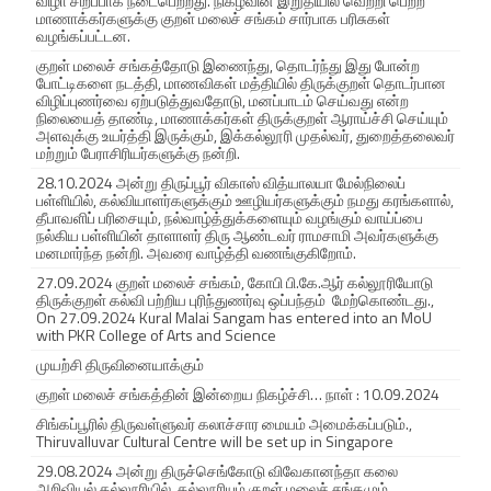
விழா சிறப்பாக நடைபெற்றது. நிகழ்வின் இறுதியில் வெற்றி பெற்ற
மாணாக்கர்களுக்கு குறள் மலைச் சங்கம் சார்பாக பரிசுகள்
a
வழங்கப்பட்டன.
குறள் மலைச் சங்கத்தோடு இணைந்து, தொடர்ந்து இது போன்ற
r
போட்டிகளை நடத்தி, மாணவிகள் மத்தியில் திருக்குறள் தொடர்பான
விழிப்புணர்வை ஏற்படுத்துவதோடு, மனப்பாடம் செய்வது என்ற
d
நிலையைத் தாண்டி, மாணாக்கர்கள் திருக்குறள் ஆராய்ச்சி செய்யும்
அளவுக்கு உயர்த்தி இருக்கும், இக்கல்லூரி முதல்வர், துறைத்தலைவர்
i
மற்றும் பேராசிரியர்களுக்கு நன்றி.
28.10.2024 அன்று திருப்பூர் விகாஸ் வித்யாலயா மேல்நிலைப்
n
பள்ளியில், கல்வியாளர்களுக்கும் ஊழியர்களுக்கும் நமது கரங்களால்,
தீபாவளிப் பரிசையும், நல்வாழ்த்துக்களையும் வழங்கும் வாய்ப்பை
g
நல்கிய பள்ளியின் தாளாளர் திரு ஆண்டவர் ராமசாமி அவர்களுக்கு
மனமார்ந்த நன்றி. அவரை வாழ்த்தி வணங்குகிறோம்.
“
27.09.2024 குறள் மலைச் சங்கம், கோபி பி.கே.ஆர் கல்லூரியோடு
திருக்குறள் கல்வி பற்றிய புரிந்துணர்வு ஒப்பந்தம் மேற்கொண்டது.,
T
On 27.09.2024 Kural Malai Sangam has entered into an MoU
with PKR College of Arts and Science
h
முயற்சி திருவினையாக்கும்
i
குறள் மலைச் சங்கத்தின் இன்றைய நிகழ்ச்சி… நாள் : 10.09.2024
r
சிங்கப்பூரில் திருவள்ளுவர் கலாச்சார மையம் அமைக்கப்படும்.,
Thiruvalluvar Cultural Centre will be set up in Singapore
u
29.08.2024 அன்று திருச்செங்கோடு விவேகானந்தா கலை
அறிவியல் கல்லூரியில், கல்லூரியும் குறள் மலைச் சங்கமும்