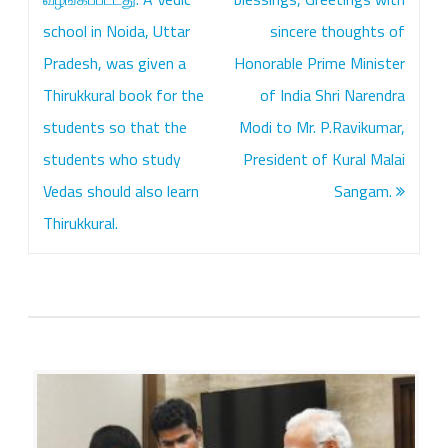
ட
school in Noida, Uttar
sincere thoughts of
ர்
Pradesh, was given a
Honorable Prime Minister
Thirukkural book for the
of India Shri Narendra
பா
students so that the
Modi to Mr. P.Ravikumar,
ன
students who study
President of Kural Malai
ந
Vedas should also learn
Sangam.
ம
Thirukkural.
து
கோ
ரி
க்
கை
க
ள்